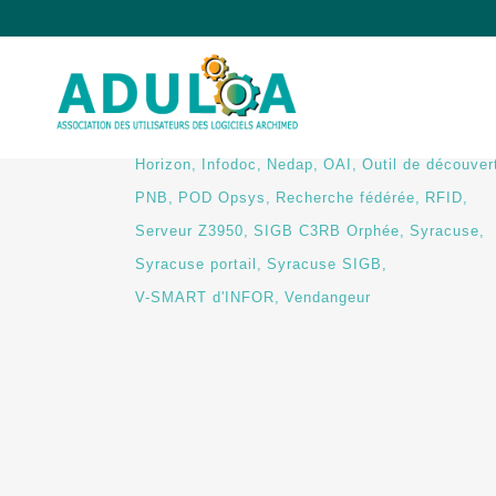
AUTRES LOGICIELS
Aloès 180
Aloès 190
Aloès 200
Aloès 210
Automates de prêt
EDS
EPN
Ermès 1.5
Ermès 2.0
Ermès 2.3
Ermès 2.6
Flora
Fotoré
Horizon
Infodoc
Nedap
OAI
Outil de découver
PNB
POD Opsys
Recherche fédérée
RFID
Serveur Z3950
SIGB C3RB Orphée
Syracuse
Syracuse portail
Syracuse SIGB
V-SMART d'INFOR
Vendangeur