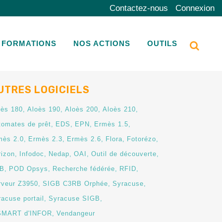
Contactez-nous
Connexion
FORMATIONS
NOS ACTIONS
OUTILS
UTRES LOGICIELS
oès 180
Aloès 190
Aloès 200
Aloès 210
tomates de prêt
EDS
EPN
Ermès 1.5
mès 2.0
Ermès 2.3
Ermès 2.6
Flora
Fotorézo
rizon
Infodoc
Nedap
OAI
Outil de découverte
B
POD Opsys
Recherche fédérée
RFID
rveur Z3950
SIGB C3RB Orphée
Syracuse
acuse portail
Syracuse SIGB
SMART d'INFOR
Vendangeur