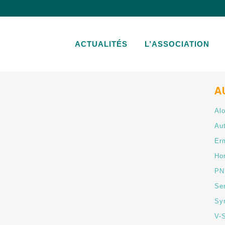
ACTUALITÉS
L’ASSOCIATION
A
Al
Au
Er
Ho
PN
Se
Syr
V-